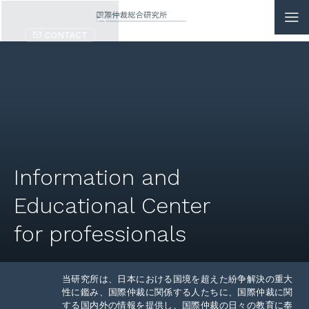
CONTACT
JP
|
EN
HOME
ABOUT
Information and
NEWS
Educational Center
EVENTS
for professionals
EDUCATION
当研究所は、日本における国境を超えた紛争解決の重大
RULES & LAWS
性に鑑み、国際仲裁に関係する人たちに、国際仲裁に関
する国内外の情報を提供し、国際仲裁の日々の教育に奉