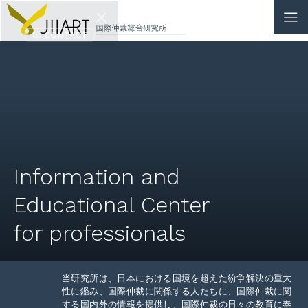
CONTACT
JP
|
EN
HOME
ABOUT
Information and
NEWS
Educational Center
EVENTS
for professionals
EDUCATION
当研究所は、日本における国境を超えた紛争解決の重大
RULES & LAWS
性に鑑み、国際仲裁に関係する人たちに、国際仲裁に関
する国内外の情報を提供し、国際仲裁の日々の教育に奉