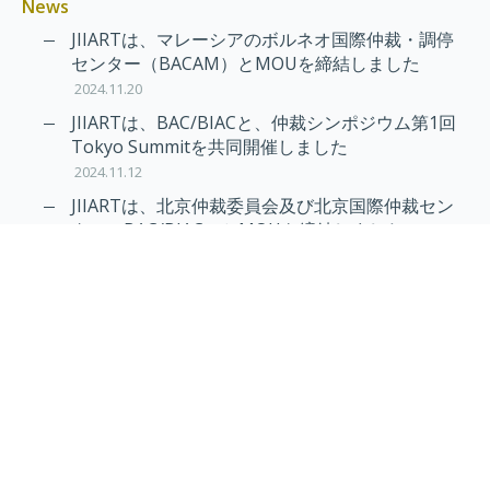
News
JIIARTは、マレーシアのボルネオ国際仲裁・調停
センター（BACAM）とMOUを締結しました
2024.11.20
JIIARTは、BAC/BIACと、仲裁シンポジウム第1回
Tokyo Summitを共同開催しました
2024.11.12
JIIARTは、北京仲裁委員会及び北京国際仲裁セン
ター（BAC/BIAC）とMOUを締結しました
2024.11.12
RAIF及びAPRAG加入のお知らせ
2022.10.21
Virtual Hearing
Worldwide virtual hearing Rules and
Guidelines