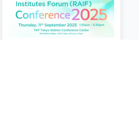
2025.9.11
RAIF Conference 2025
TKP Tokyo Station Conference Center
2024.1.27
JIIART 第6回オンラインセミナー
2024年1月27日（土）10:00－12:30
Webinar（Zoom）
more