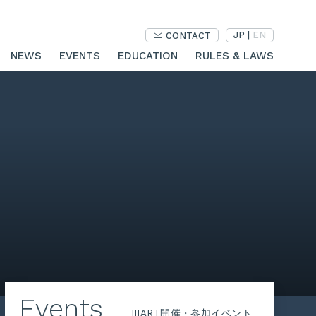
JP
|
EN
CONTACT
NEWS
EVENTS
EDUCATION
RULES & LAWS
Events
JIIART開催・参加イベント