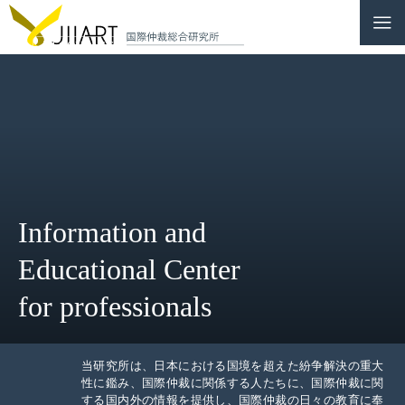
CONTACT
JP
|
EN
HOME
ABOUT
Information and
NEWS
Educational Center
EVENTS
for professionals
EDUCATION
RULES & LAWS
当研究所は、日本における国境を超えた紛争解決の重大
性に鑑み、国際仲裁に関係する人たちに、国際仲裁に関
する国内外の情報を提供し、国際仲裁の日々の教育に奉