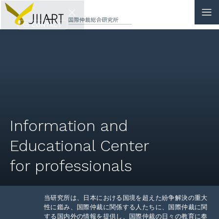
CONTACT
JP
|
EN
HOME
ABOUT
Information and
NEWS
Educational Center
EVENTS
for professionals
EDUCATION
当研究所は、日本における国境を超えた紛争解決の重大
RULES & LAWS
性に鑑み、国際仲裁に関係する人たちに、国際仲裁に関
する国内外の情報を提供し、国際仲裁の日々の教育に奉