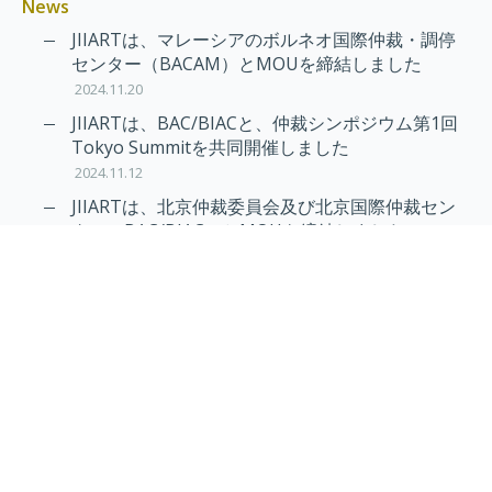
News
JIIARTは、マレーシアのボルネオ国際仲裁・調停
センター（BACAM）とMOUを締結しました
2024.11.20
JIIARTは、BAC/BIACと、仲裁シンポジウム第1回
Tokyo Summitを共同開催しました
2024.11.12
JIIARTは、北京仲裁委員会及び北京国際仲裁セン
ター（BAC/BIAC）とMOUを締結しました
2024.11.12
RAIF及びAPRAG加入のお知らせ
2022.10.21
Virtual Hearing
Worldwide virtual hearing Rules and
Guidelines