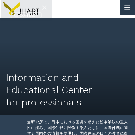
CONTACT
JP
|
EN
HOME
ABOUT
Information and
NEWS
Educational Center
EVENTS
for professionals
EDUCATION
当研究所は、日本における国境を超えた紛争解決の重大
RULES & LAWS
性に鑑み、国際仲裁に関係する人たちに、国際仲裁に関
する国内外の情報を提供し、国際仲裁の日々の教育に奉