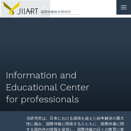
CONTACT
JP
|
EN
HOME
ABOUT
Information and
NEWS
Educational Center
EVENTS
for professionals
EDUCATION
当研究所は、日本における国境を超えた紛争解決の重大
RULES & LAWS
性に鑑み、国際仲裁に関係する人たちに、国際仲裁に関
する国内外の情報を提供し、国際仲裁の日々の教育に奉