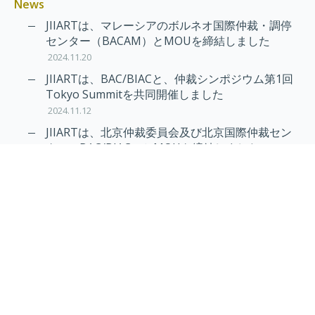
News
JIIARTは、マレーシアのボルネオ国際仲裁・調停
センター（BACAM）とMOUを締結しました
2024.11.20
JIIARTは、BAC/BIACと、仲裁シンポジウム第1回
Tokyo Summitを共同開催しました
2024.11.12
JIIARTは、北京仲裁委員会及び北京国際仲裁セン
ター（BAC/BIAC）とMOUを締結しました
2024.11.12
RAIF及びAPRAG加入のお知らせ
2022.10.21
Virtual Hearing
Worldwide virtual hearing Rules and
Guidelines