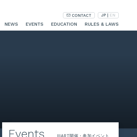
JP
|
EN
CONTACT
NEWS
EVENTS
EDUCATION
RULES & LAWS
Events
JIIART開催・参加イベント