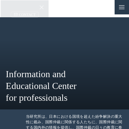
CONTACT
JP
|
EN
HOME
ABOUT
Information and
NEWS
Educational Center
EVENTS
for professionals
EDUCATION
RULES & LAWS
当研究所は、日本における国境を超えた紛争解決の重大
性に鑑み、国際仲裁に関係する人たちに、国際仲裁に関
する国内外の情報を提供し、国際仲裁の日々の教育に奉