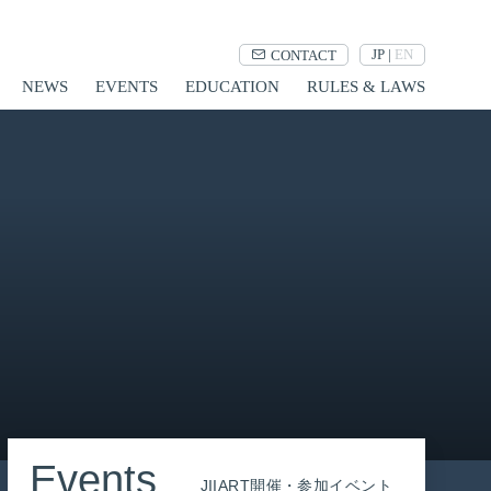
JP
|
EN
CONTACT
NEWS
EVENTS
EDUCATION
RULES & LAWS
Events
JIIART開催・参加イベント