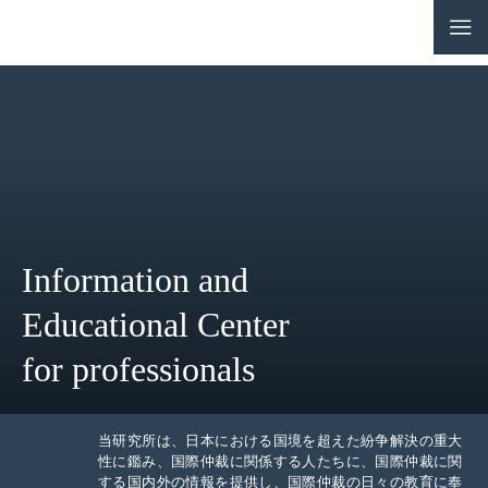
CONTACT
JP
|
EN
HOME
ABOUT
Information and
NEWS
Educational Center
EVENTS
for professionals
EDUCATION
RULES & LAWS
当研究所は、日本における国境を超えた紛争解決の重大
性に鑑み、国際仲裁に関係する人たちに、国際仲裁に関
する国内外の情報を提供し、国際仲裁の日々の教育に奉