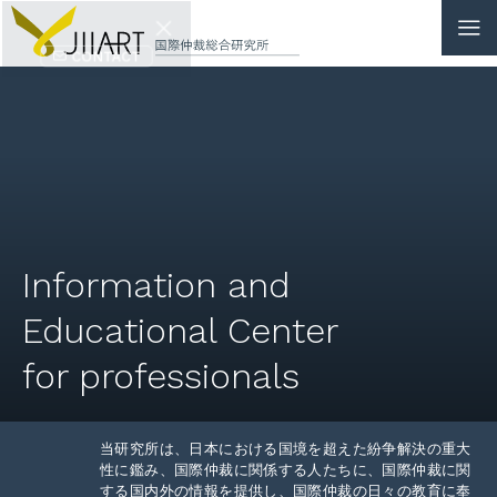
CONTACT
JP
|
EN
HOME
ABOUT
Information and
NEWS
Educational Center
EVENTS
for professionals
EDUCATION
当研究所は、日本における国境を超えた紛争解決の重大
RULES & LAWS
性に鑑み、国際仲裁に関係する人たちに、国際仲裁に関
する国内外の情報を提供し、国際仲裁の日々の教育に奉