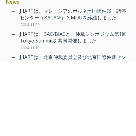
News
JIIARTは、マレーシアのボルネオ国際仲裁・調停
センター（BACAM）とMOUを締結しました
2024.11.20
JIIARTは、BAC/BIACと、仲裁シンポジウム第1回
Tokyo Summitを共同開催しました
2024.11.12
JIIARTは、北京仲裁委員会及び北京国際仲裁セン
ター（BAC/BIAC）とMOUを締結しました
2024.11.12
RAIF及びAPRAG加入のお知らせ
2022.10.21
Virtual Hearing
Worldwide virtual hearing Rules and
Guidelines