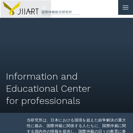
CONTACT
JP
|
EN
HOME
ABOUT
Information and
NEWS
Educational Center
EVENTS
for professionals
EDUCATION
当研究所は、日本における国境を超えた紛争解決の重大
RULES & LAWS
性に鑑み、国際仲裁に関係する人たちに、国際仲裁に関
する国内外の情報を提供し、国際仲裁の日々の教育に奉