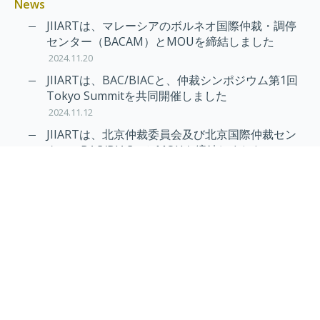
News
JIIARTは、マレーシアのボルネオ国際仲裁・調停
センター（BACAM）とMOUを締結しました
2024.11.20
JIIARTは、BAC/BIACと、仲裁シンポジウム第1回
Tokyo Summitを共同開催しました
2024.11.12
JIIARTは、北京仲裁委員会及び北京国際仲裁セン
ター（BAC/BIAC）とMOUを締結しました
2024.11.12
RAIF及びAPRAG加入のお知らせ
2022.10.21
Virtual Hearing
Worldwide virtual hearing Rules and
Guidelines