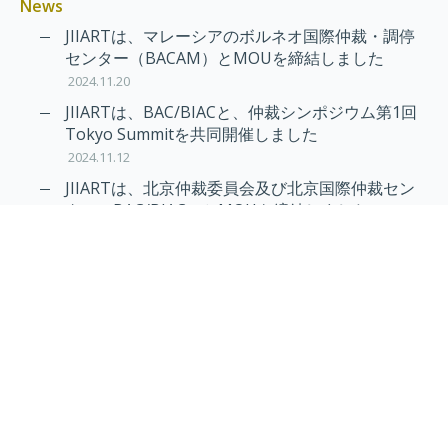
News
JIIARTは、マレーシアのボルネオ国際仲裁・調停
センター（BACAM）とMOUを締結しました
2024.11.20
JIIARTは、BAC/BIACと、仲裁シンポジウム第1回
Tokyo Summitを共同開催しました
2024.11.12
JIIARTは、北京仲裁委員会及び北京国際仲裁セン
ター（BAC/BIAC）とMOUを締結しました
2024.11.12
RAIF及びAPRAG加入のお知らせ
2022.10.21
Virtual Hearing
Worldwide virtual hearing Rules and
Guidelines