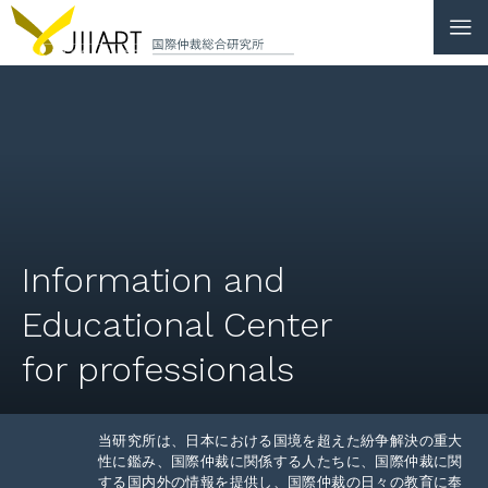
CONTACT
JP
|
EN
HOME
ABOUT
Information and
NEWS
Educational Center
EVENTS
for professionals
EDUCATION
当研究所は、日本における国境を超えた紛争解決の重大
RULES & LAWS
性に鑑み、国際仲裁に関係する人たちに、国際仲裁に関
する国内外の情報を提供し、国際仲裁の日々の教育に奉