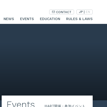
JP
|
EN
CONTACT
NEWS
EVENTS
EDUCATION
RULES & LAWS
Events
JIIART開催・参加イベント