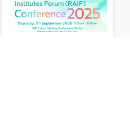
2025.9.11
RAIF Conference 2025
TKP Tokyo Station Conference Center
2024.1.27
JIIART 第6回オンラインセミナー
2024年1月27日（土）10:00－12:30
Webinar（Zoom）
more