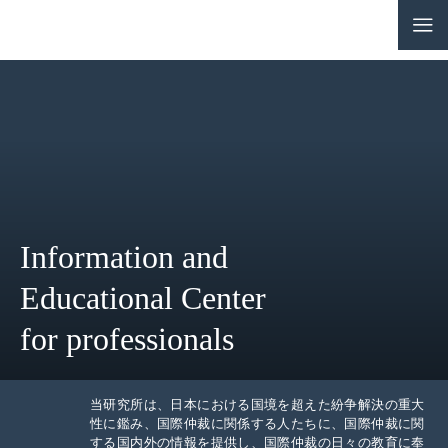
CONTACT
JP
|
EN
HOME
ABOUT
Information and
NEWS
Educational Center
EVENTS
for professionals
EDUCATION
RULES & LAWS
当研究所は、日本における国境を超えた紛争解決の重大
性に鑑み、国際仲裁に関係する人たちに、国際仲裁に関
する国内外の情報を提供し、国際仲裁の日々の教育に奉