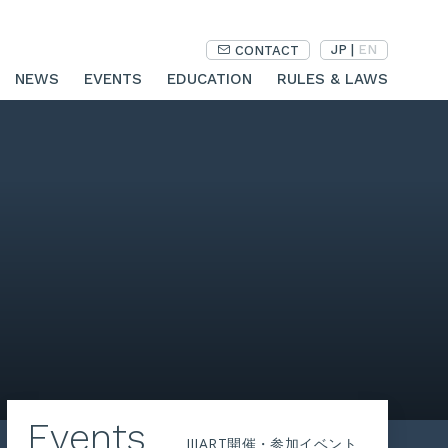
JP
|
EN
CONTACT
NEWS
EVENTS
EDUCATION
RULES & LAWS
Events
JIIART開催・参加イベント