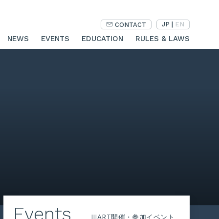
JP
|
EN
CONTACT
NEWS
EVENTS
EDUCATION
RULES & LAWS
Events
JIIART開催・参加イベント