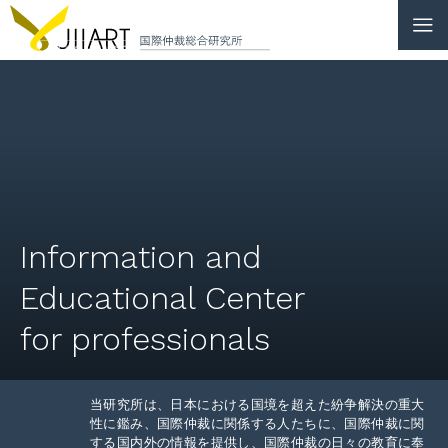
CONTACT
JP
|
EN
HOME
ABOUT
Information and
NEWS
Educational Center
EVENTS
for professionals
EDUCATION
当研究所は、日本における国境を超えた紛争解決の重大
RULES & LAWS
性に鑑み、国際仲裁に関係する人たちに、国際仲裁に関
する国内外の情報を提供し、国際仲裁の日々の教育に奉