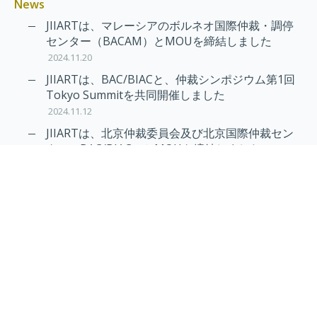
News
JIIARTは、マレーシアのボルネオ国際仲裁・調停
センター（BACAM）とMOUを締結しました
2024.11.20
JIIARTは、BAC/BIACと、仲裁シンポジウム第1回
Tokyo Summitを共同開催しました
2024.11.12
JIIARTは、北京仲裁委員会及び北京国際仲裁セン
ター（BAC/BIAC）とMOUを締結しました
2024.11.12
RAIF及びAPRAG加入のお知らせ
2022.10.21
Virtual Hearing
Worldwide virtual hearing Rules and
Guidelines