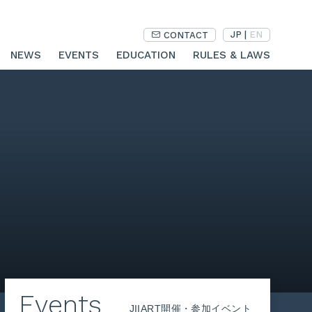
JP
|
EN
CONTACT
NEWS
EVENTS
EDUCATION
RULES & LAWS
Events
JIIART開催・参加イベント